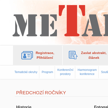
Registrace,
Zaslat abstrakt,
Přihlášení
článek
Konferenční
Harmonogram
Tematické okruhy
Program
Soutě
prostory
konference
PŘEDCHOZÍ ROČNÍKY
Historie
Fotogal