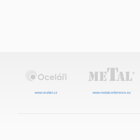
www.ocelari.cz
www.metalconference.eu