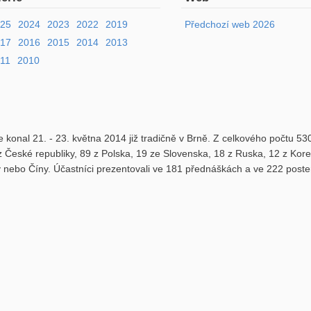
025
2024
2023
2022
2019
Předchozí web 2026
017
2016
2015
2014
2013
11
2010
 konal 21. - 23. května 2014 již tradičně v Brně. Z celkového počtu 53
z České republiky, 89 z Polska, 19 ze Slovenska, 18 z Ruska, 12 z Kore
y nebo Číny. Účastníci prezentovali ve 181 přednáškách a ve 222 poste