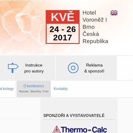
Hotel
KVĚ
Voroněž I
Brno
24 - 26
Česká
2017
Republika
Instrukce
Reklama
pro autory
& sponzoři
O konferenci
at kolegy
Kontakty
Historie, Sborníky, Foto
SPONZOŘI A VYSTAVOVATELÉ