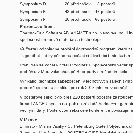
Symposium D
26 přednášek
18 posterů
Symposium E
43 přednášek
46 posterů
Symposium F
26 přednášek
66 posterů
Prezentace firem:
Thermo-Calc Software AB, ANAMET s.r.o./Nanovea Inc., Lin
společnost pro nové materiály a technologie.
Ve čtvrtek odpoledne proběhl doprovodný program, který za
Tugendhat. I díky pěknému počasí si účastníci tento kulturn
První den se konal v hotelu Voroněž I. Společenský večer s
proběhla v Moravské chalupě Beer party s rožněním selat.
Vynikající technické zabezpečení v jednotlivých sálech sympo
předurčuje danou lokalitu i pro rok 2015 jako nejvhodnější.
V posterové sekci bylo přes 220 posterů početně zastoupen
firma TANGER spol. s r.o. pak na základě hodnocení garantů
věcnými dary. Posterovou sekci celé konference považujem
Vítězové:
1. místo - Mishin Vasiliy - St. Petersburg State Polytechnica
2. místo - Kim Jeong In - POSTECH GIFT, Korejská republik