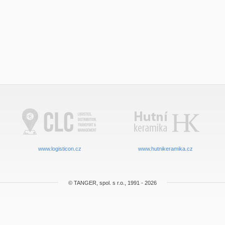
www.logisticon.cz
www.hutnikeramika.cz
© TANGER, spol. s r.o., 1991 - 2026