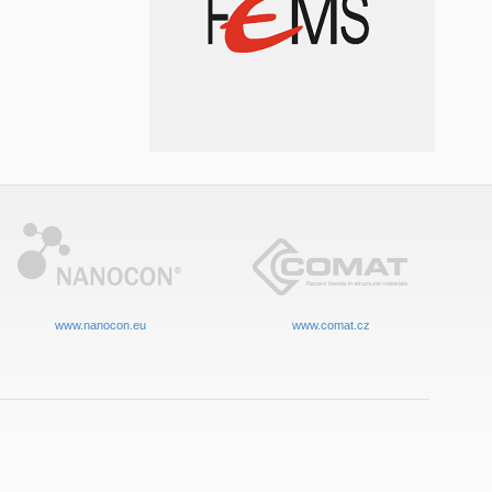
www.nanocon.eu
www.comat.cz