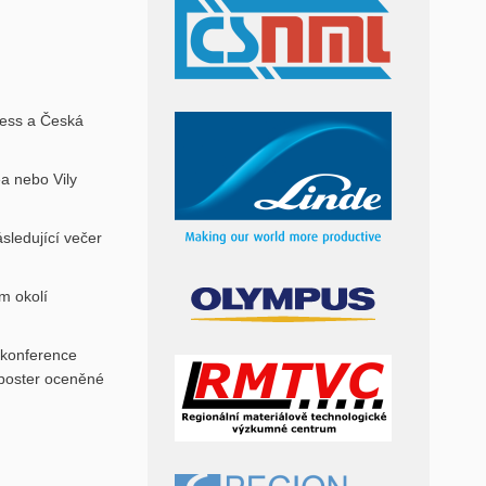
ress a
Česká
a nebo Vily
sledující večer
m okolí
 konference
 poster oceněné