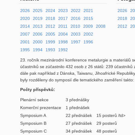
2026
2025
2024
2023
2022
2021
2026
2
2020
2019
2018
2017
2016
2015
2018
2
2014
2013
2012
2011
2010
2009
2008
2012
20
2007
2006
2005
2004
2003
2002
2001
2000
1999
1998
1997
1996
1995
1994
1993
1992
23. ročník mezinárodní konference metalurgie a materiálů se
účastníků se zúčastnilo 432 osob z 26 států: 239 účastníků 
dále pak například z Dánska, Taiwanu, Jihoafrické Republik
byly rozděleny do symposií dle tematického zaměření takto:
Počty příspěvků:
Plenární sekce
3 přednášky
Komerční prezentace
1 přednášek
Symposium A
22 přednášek
15 posterů /td>
Symposium B
27 přednášek
29 posterů
Symposium C
34 přednášek
48 posterů