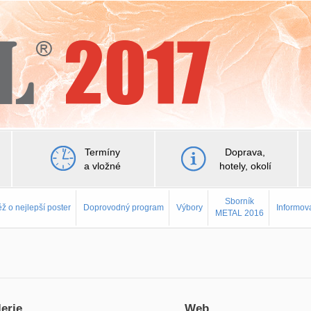
Termíny
Doprava,
a vložné
hotely, okolí
Sborník
ž o nejlepší poster
Doprovodný program
Výbory
Informov
METAL 2016
erie
Web