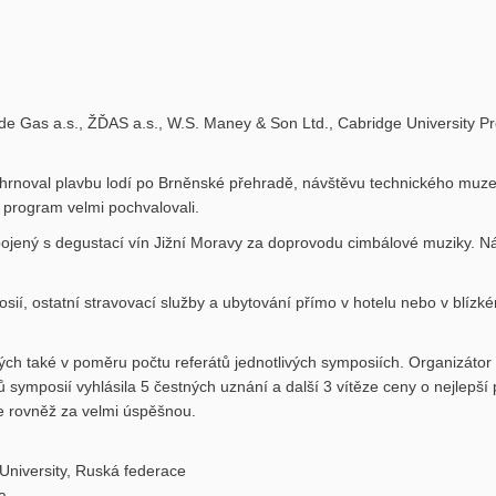
de Gas a.s., ŽĎAS a.s., W.S. Maney
& Son Ltd., Cabridge University P
hrnoval plavbu lodí po Brněnské přehradě, návštěvu technického muze
í program velmi pochvalovali.
pojený s degustací vín Jižní Moravy za doprovodu cimbálové muziky. Ná
sií, ostatní stravovací služby a ubytování přímo v hotelu nebo v blízké
ých také v poměru počtu referátů jednotlivých symposiích. Organizátor
 symposií vyhlásila 5 čestných uznání a další 3 vítěze ceny o nejlepší
e rovněž za velmi úspěšnou.
l University, Ruská federace
a