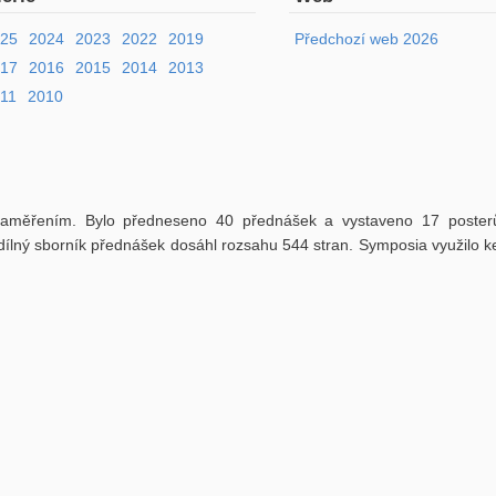
025
2024
2023
2022
2019
Předchozí web 2026
017
2016
2015
2014
2013
11
2010
zaměřením. Bylo předneseno 40 přednášek a vystaveno 17 poster
udílný sborník přednášek dosáhl rozsahu 544 stran. Symposia využilo k