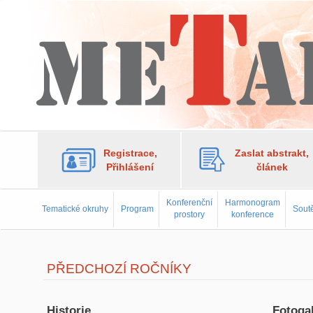
Registrace,
Zaslat abstrakt,
Přihlášení
článek
Konferenční
Harmonogram
Tematické okruhy
Program
Soutě
prostory
konference
PŘEDCHOZÍ ROČNÍKY
Historie
Fotogal