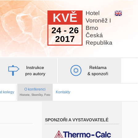
Hotel
KVĚ
Voroněž I
Brno
24 - 26
Česká
2017
Republika
Instrukce
Reklama
pro autory
& sponzoři
O konferenci
at kolegy
Kontakty
Historie, Sborníky, Foto
SPONZOŘI A VYSTAVOVATELÉ