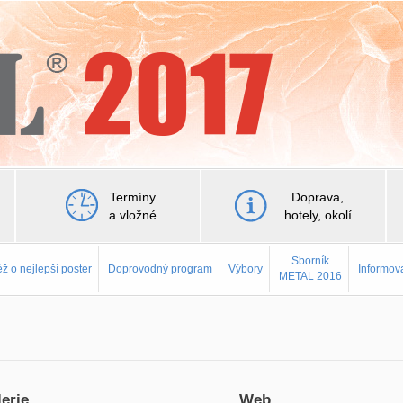
Termíny
Doprava,
a vložné
hotely, okolí
Sborník
ž o nejlepší poster
Doprovodný program
Výbory
Informov
METAL 2016
erie
Web