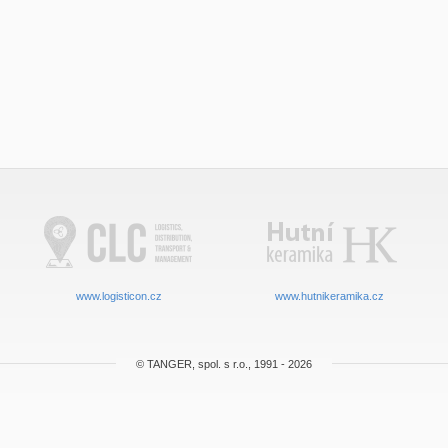
www.logisticon.cz
www.hutnikeramika.cz
© TANGER, spol. s r.o., 1991 - 2026