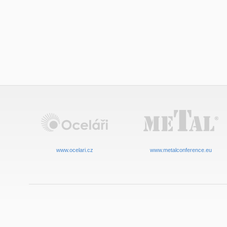
www.ocelari.cz
www.metalconference.eu