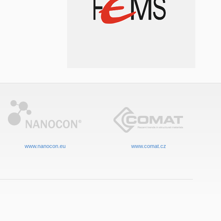
www.nanocon.eu
www.comat.cz