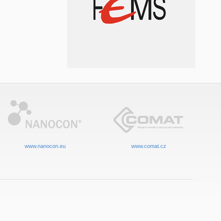
www.nanocon.eu
www.comat.cz