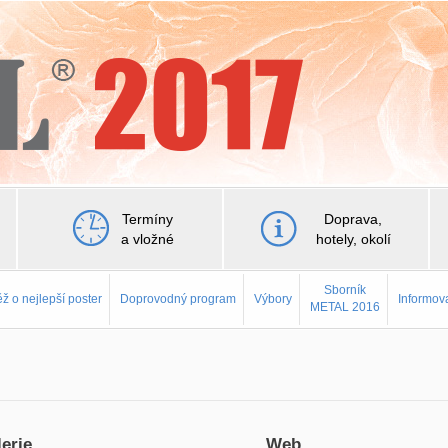
Termíny
Doprava,
a vložné
hotely, okolí
Sborník
ž o nejlepší poster
Doprovodný program
Výbory
Informov
METAL 2016
erie
Web