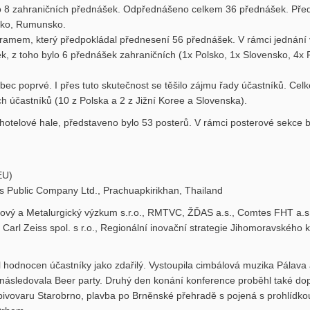
ho 8 zahraničních přednášek. Odpřednášeno celkem 36 přednášek. Pře
lsko, Rumunsko.
amem, který předpokládal přednesení 56 přednášek. V rámci jednání v
 z toho bylo 6 přednášek zahraničních (1x Polsko, 1x Slovensko, 4x 
c poprvé. I přes tuto skutečnost se těšilo zájmu řady účastníků. Celk
h účastníků (10 z Polska a 2 z Jižní Koree a Slovenska).
hotelové hale, představeno bylo 53 posterů. V rámci posterové sekce 
EU)
 Public Company Ltd., Prachuapkirikhan, Thailand
lový a Metalurgický výzkum s.r.o., RMTVC, ŽĎAS a.s., Comtes FHT a.s
, Carl Zeiss spol. s r.o., Regionální inovační strategie Jihomoravského
 hodnocen účastníky jako zdařilý. Vystoupila cimbálová muzika Pálava 
i následovala Beer party. Druhý den konání konference proběhl také d
 pivovaru Starobrno, plavba po Brněnské přehradě s pojená s prohlídko