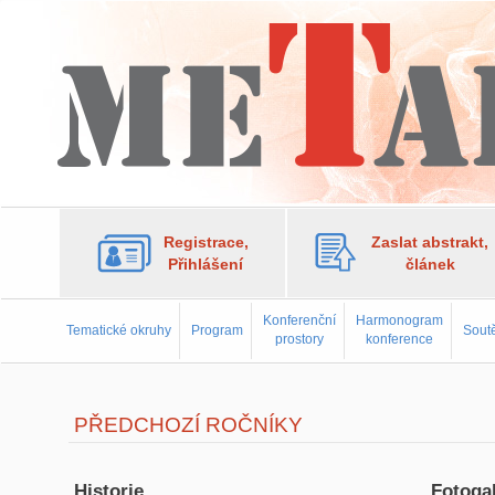
Registrace,
Zaslat abstrakt,
Přihlášení
článek
Konferenční
Harmonogram
Tematické okruhy
Program
Soutě
prostory
konference
PŘEDCHOZÍ ROČNÍKY
Historie
Fotogal