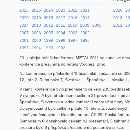
2026
2025
2024
2023
2022
2021
2026
2
2020
2019
2018
2017
2016
2015
2018
2
2014
2013
2012
2011
2010
2009
2008
2012
20
2007
2006
2005
2004
2003
2002
2001
2000
1999
1998
1997
1996
1995
1994
1993
1992
20. jubilejní ročník konference METAL 2011 se konal ve dne
konference přesunuta do hotelu Voroněž, Brno.
Na konference se přihlásilo 379 účastníků, zúčastnilo se 32
12, Irán 2, Rumunsko 7, Švédsko 1, Španělsko 1, Mexiko 1, Ve
V rámci konference bylo předneseno celkem 235 přednášek.
V sympoziu A bylo předneseno celkem 31 prezentací z původ
Španělsko, Slovensko a jedna komerční zahraniční firmy pů
Do sympozia B bylo celkem přijato 40 referátů, rozdělených
země zaměstnavatele hlavního autora ČR 29, Ruská federac
Symposium C obsahovalo celkem 41 prezentací, 5 zahraničn
prostoru bylo 8 příspěvků přesunuto do posterové sekce.