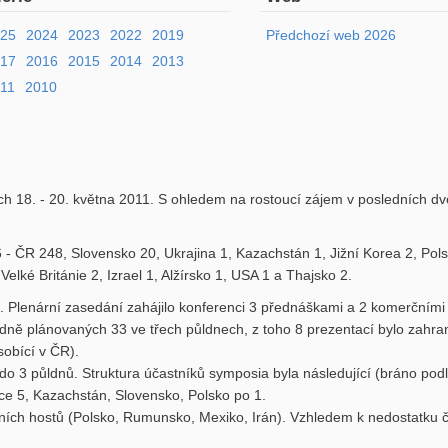
025
2024
2023
2022
2019
Předchozí web 2026
017
2016
2015
2014
2013
11
2010
ch 18. - 20. května 2011. S ohledem na rostoucí zájem v posledních dv
6 - ČR 248, Slovensko 20, Ukrajina 1, Kazachstán 1, Jižní Korea 2, Pol
lké Británie 2, Izrael 1, Alžírsko 1, USA 1 a Thajsko 2.
 Plenární zasedání zahájilo konferenci 3 přednáškami a 2 komerčními
ně plánovaných 33 ve třech půldnech, z toho 8 prezentací bylo zahran
sobící v ČR).
 do 3 půldnů. Struktura účastníků symposia byla následující (bráno pod
e 5, Kazachstán, Slovensko, Polsko po 1.
ích hostů (Polsko, Rumunsko, Mexiko, Irán). Vzhledem k nedostatku