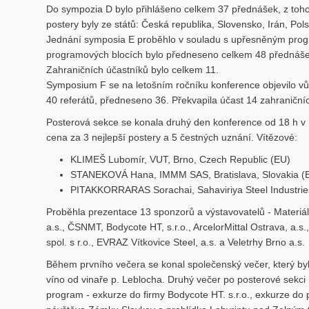
Do sympozia D bylo přihlášeno celkem 37 přednášek, z to
postery byly ze států: Česká republika, Slovensko, Irán, Po
Jednání symposia E proběhlo v souladu s upřesněným progr
programových blocích bylo předneseno celkem 48 přednášek,
Zahraničních účastníků bylo celkem 11.
Symposium F se na letošním ročníku konference objevilo vůbe
40 referátů, předneseno 36. Překvapila účast 14 zahraničníc
Posterová sekce se konala druhý den konference od 18 h v 
cena za 3 nejlepší postery a 5 čestných uznání. Vítězové:
KLIMEŠ Lubomír, VUT, Brno, Czech Republic (EU)
STANEKOVÁ Hana, IMMM SAS, Bratislava, Slovakia (
PITAKKORRARAS Sorachai, Sahaviriya Steel Industries
Proběhla prezentace 13 sponzorů a výstavovatelů - Materiá
a.s., ČSNMT, Bodycote HT, s.r.o., ArcelorMittal Ostrava, a.s.
spol. s r.o., EVRAZ Vítkovice Steel, a.s. a Veletrhy Brno a.s.
Během prvního večera se konal společenský večer, který byl
víno od vinaře p. Leblocha. Druhý večer po posterové sekc
program - exkurze do firmy Bodycote HT. s.r.o., exkurze do