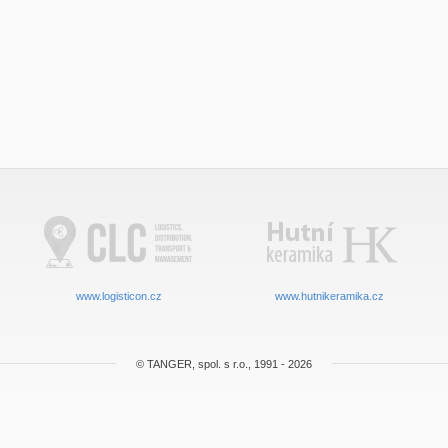
www.logisticon.cz
www.hutnikeramika.cz
© TANGER, spol. s r.o., 1991 - 2026