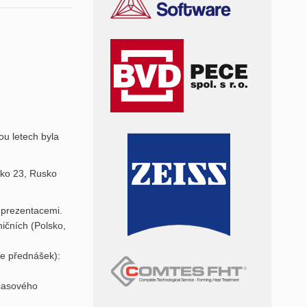
ou letech byla
sko 23, Rusko
 prezentacemi.
ičních (Polsko,
le přednášek):
 časového