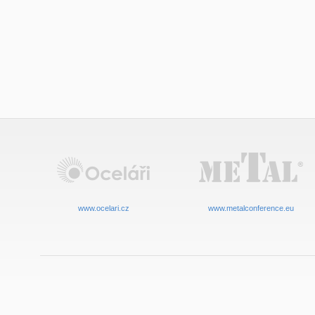
www.ocelari.cz
www.metalconference.eu