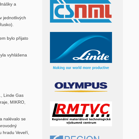
dnášky a
 jednotlivých
Rusko).
em bylo přijato
byla vyhlášena
., Linde Gas
 kraje, MIKRO,
a nalévalo se
oprovodný
u hradu Veveří,