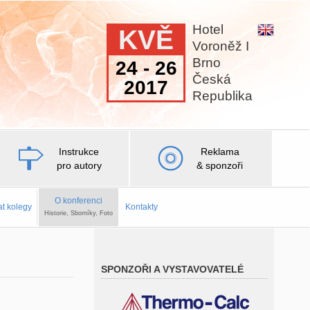
Hotel
KVĚ
Voroněž I
Brno
24 - 26
Česká
2017
Republika
Instrukce
Reklama
pro autory
& sponzoři
O konferenci
at kolegy
Kontakty
Historie, Sborníky, Foto
SPONZOŘI A VYSTAVOVATELÉ