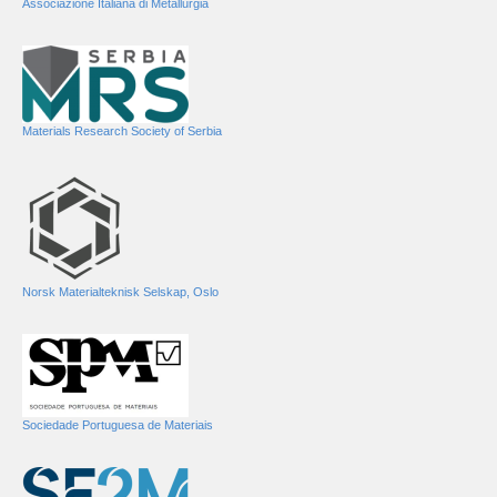
Associazione Italiana di Metallurgia
Materials Research Society of Serbia
Norsk Materialteknisk Selskap, Oslo
Sociedade Portuguesa de Materiais