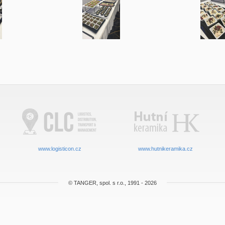
www.logisticon.cz
www.hutnikeramika.cz
© TANGER, spol. s r.o., 1991 - 2026