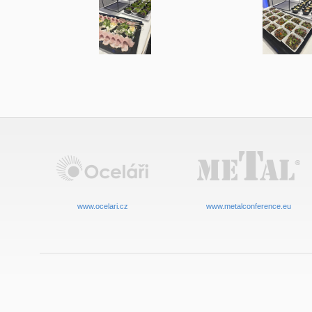
www.ocelari.cz
www.metalconference.eu