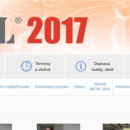
Termíny
Doprava,
a vložné
hotely, okolí
Sborník
ž o nejlepší poster
Doprovodný program
Výbory
Informov
METAL 2016