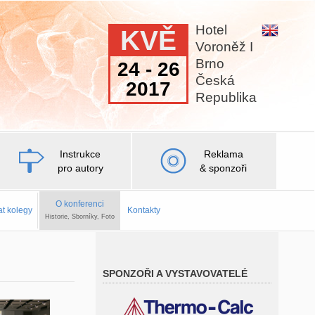
Hotel
KVĚ
Voroněž I
Brno
24 - 26
Česká
2017
Republika
Instrukce
Reklama
pro autory
& sponzoři
O konferenci
at kolegy
Kontakty
Historie, Sborníky, Foto
SPONZOŘI A VYSTAVOVATELÉ